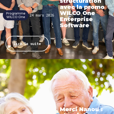
structuration
avec la promo
WILCO One
Programme
24 mars 2026
WILCO One
Enterprise
Software
Lire la suite
Merci Nanou :