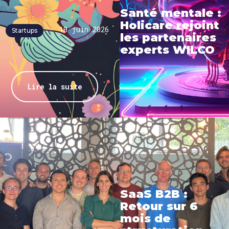
Santé mentale :
Holicare rejoint
10 juin 2026
Startups
les partenaires
experts WILCO
Lire la suite
SaaS B2B :
Retour sur 6
mois de