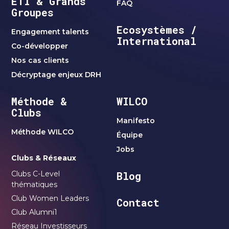
ETI & Grands
FAQ
Groupes
Ecosystèmes /
Engagement talents
International
Co-développer
Nos cas clients
Décryptage enjeux DRH
Méthode &
WILCO
Clubs
Manifesto
Méthode WILCO
Équipe
Jobs
Clubs & Réseaux
Clubs C-Level
Blog
thématiques
Club Women Leaders
Contact
Club Alumni1
Réseau Investisseurs