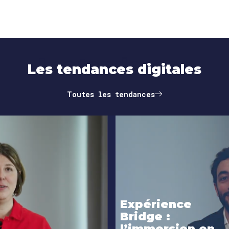
Les tendances
Les tendances digitales
Toutes les tendances
Expérience
Bridge :
l’immersion en