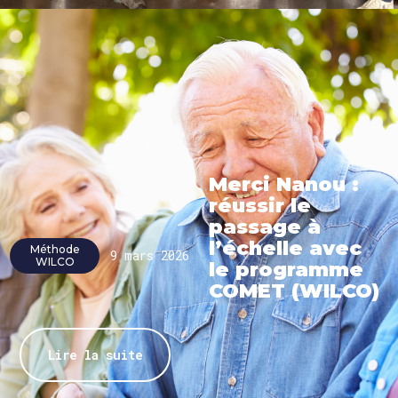
Merci Nanou :
réussir le
passage à
l’échelle avec
Méthode
9 mars 2026
WILCO
le programme
COMET (WILCO)
Lire la suite