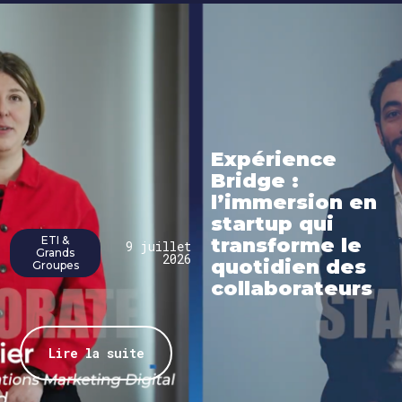
Expérience
Bridge :
l’immersion en
startup qui
ETI &
transforme le
9 juillet
Grands
2026
quotidien des
Groupes
collaborateurs
Lire la suite