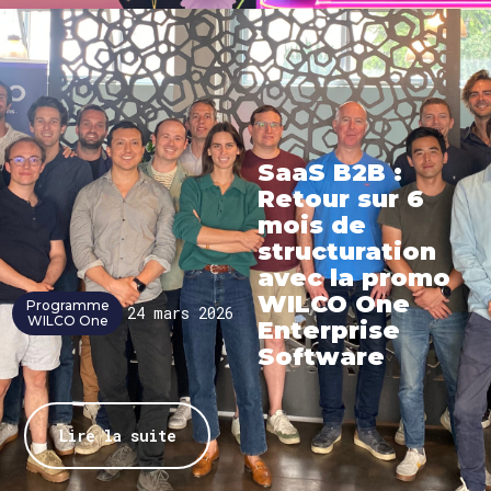
SaaS B2B :
Retour sur 6
mois de
structuration
avec la promo
WILCO One
Programme
24 mars 2026
WILCO One
Enterprise
Software
Lire la suite