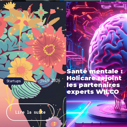
Santé mentale :
Holicare rejoint
10 juin 2026
Startups
les partenaires
experts WILCO
Lire la suite