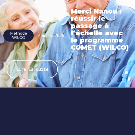
Merci Nanou :
réussir le
passage à
l’échelle avec
Méthode
9 mars 2026
WILCO
le programme
COMET (WILCO)
Lire la suite