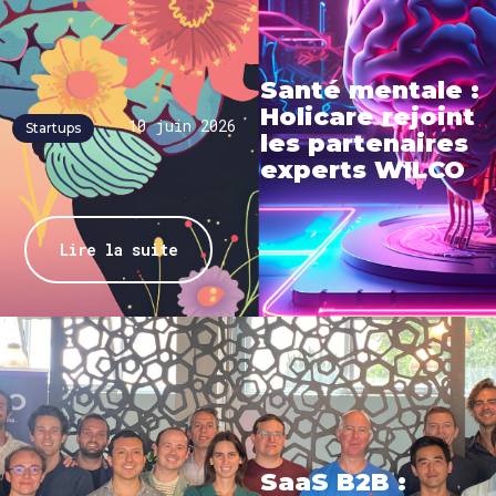
Santé mentale :
Holicare rejoint
10 juin 2026
Startups
les partenaires
experts WILCO
Lire la suite
SaaS B2B :