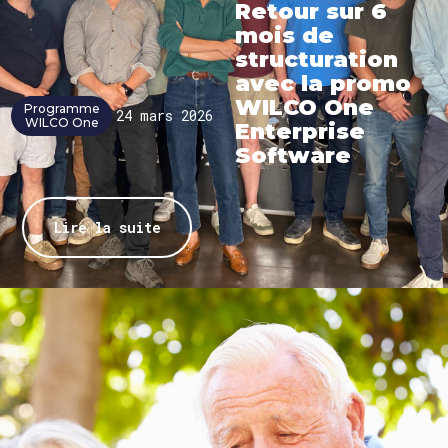
Retour sur 6
mois de
structuration
avec la promo
WILCO One
Programme
24 mars 2026
WILCO One
Enterprise
Software
Lire la suite