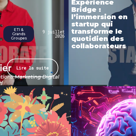
Expérience
Bridge :
l’immersion en
startup qui
ETI &
transforme le
9 juillet
Grands
2026
quotidien des
Groupes
collaborateurs
Lire la suite