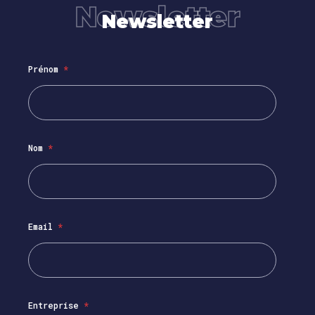
Newsletter
Newsletter
Prénom
*
Nom
*
Email
*
Entreprise
*