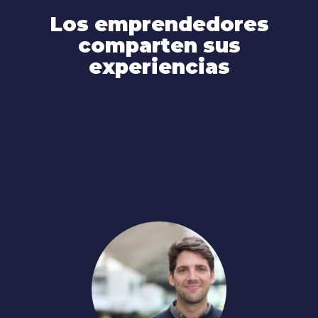
emprendedores
Los emprendedores
comparten sus
comparten sus
experiencias
experiencias