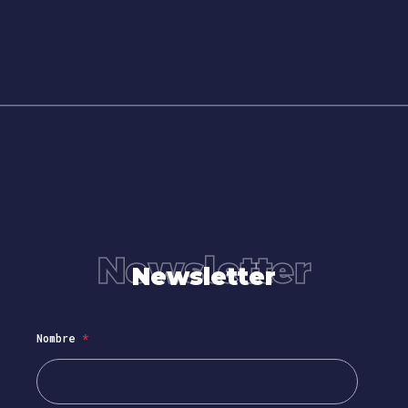
Newsletter
Newsletter
Nombre
*