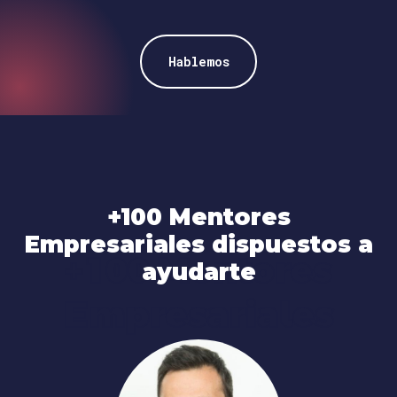
Hablemos
+100 Mentores
Empresariales dispuestos a
+100 Mentores
ayudarte
Empresariales