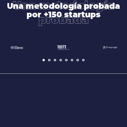
Una metodología
Una metodología probada
por +150 startups
probada
Los