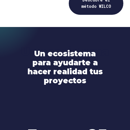
método WILCO
Un ecosistema
Un ecosistema
para ayudarte a
hacer realidad tus
proyectos