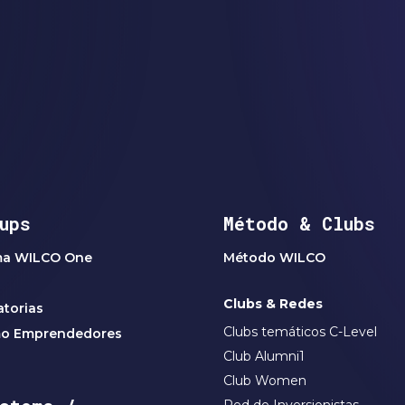
ups
Método & Clubs
ma WILCO One
Método WILCO
Clubs & Redes
torias
Clubs temáticos C-Level
mo Emprendedores
Club Alumni1
Club Women
Red de Inversionistas