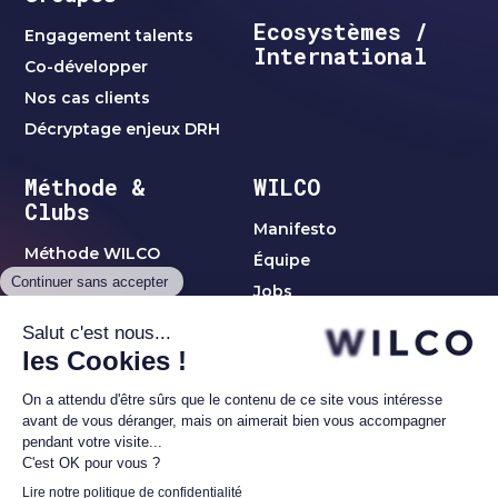
Ecosystèmes /
Engagement talents
International
Co-développer
Nos cas clients
Décryptage enjeux DRH
Méthode &
WILCO
Clubs
Manifesto
Méthode WILCO
Équipe
Jobs
Clubs & Réseaux
Clubs C-Level
Blog
thématiques
Club Women Leaders
Contact
Club Alumni1
Réseau Investisseurs