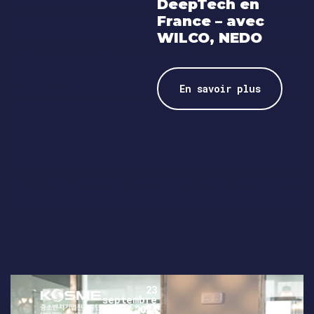
DeepTech en
France – avec
WILCO, NEDO
En savoir plus
23
septembre
2024