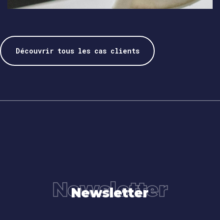
Découvrir tous les cas clients
Newsletter
Newsletter