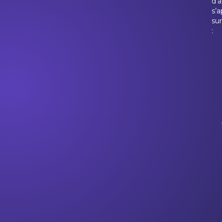
d’a
s’
sur
: