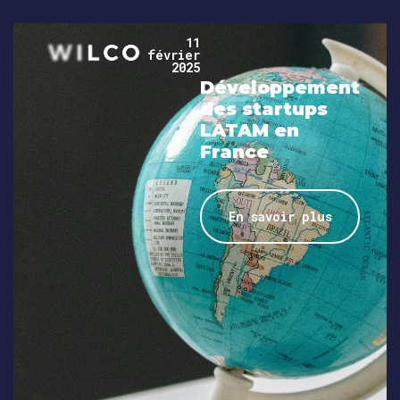
11
février
2025
Développement
des startups
LATAM en
France
En savoir plus