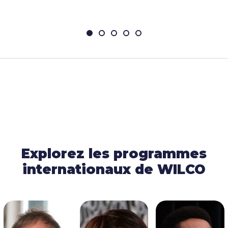
Discutons-en
Explorez les programmes
internationaux de WILCO