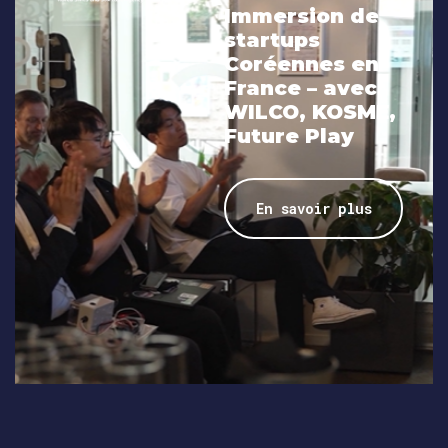
Immersion de
startups
Coréennes en
France – avec
WILCO, KOSME,
Future Play
En savoir plus