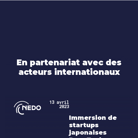
Des succès concrets
En partenariat avec des
acteurs internationaux
13 avril
2023
Immersion de
startups
japonaises