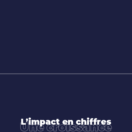
L’impact en chiffres
Une croissance