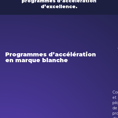
programmes d’accélération
d’excellence.
Programmes d’accélération
en marque blanche
Co
et
pil
de
pr