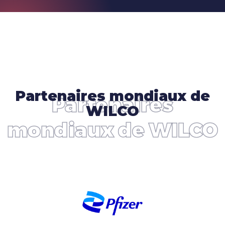
Partenaires mondiaux de
Partenaires
WILCO
mondiaux de WILCO