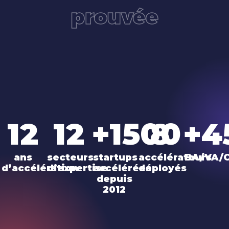
prouvée
12
12
+1500
8
+4
teurs
ans
secteurs
startups
accélérateurs
BA/VA/
d’accélération
d’expertise
accélérées
déployés
depuis
2012