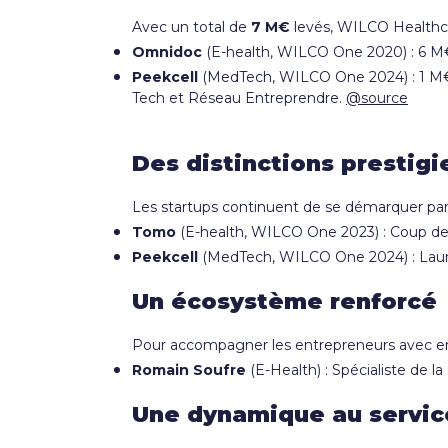
Avec un total de
7 M€
levés, WILCO Healthcar
Omnidoc
(E-health, WILCO One 2020) : 6 M
Peekcell
(MedTech, WILCO One 2024) : 1 M€ le
Tech et Réseau Entreprendre.
@source
Des distinctions prestig
Les startups continuent de se démarquer par l
Tomo
(E-health, WILCO One 2023) : Coup de
Peekcell
(MedTech, WILCO One 2024) : Lauré
Un écosystème renforcé
Pour accompagner les entrepreneurs avec enc
Romain Soufre
(E-Health) : Spécialiste de l
Une dynamique au service