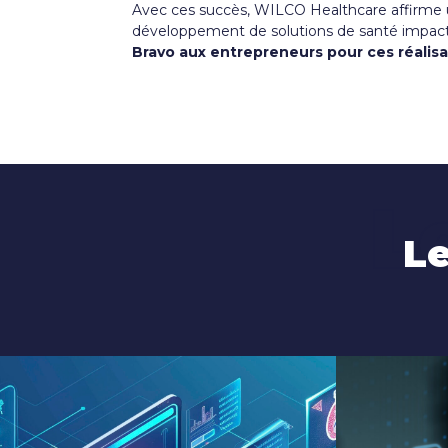
Avec ces succès, WILCO Healthcare affirme une
développement de solutions de santé impact
Bravo aux entrepreneurs pour ces réalisa
L
Le