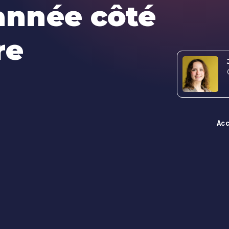
’année côté
re
Ac