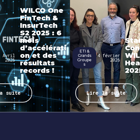
WILCO One
FinTech &
InsurTech
S2 2025 : 6
mois
Sta
d’accélérati
Con
ETI &
on et des
WI
 Avril
4 février
Grands
2026
2026
Groupe
résultats
Hea
s
records !
202
a suite
Lire la suite