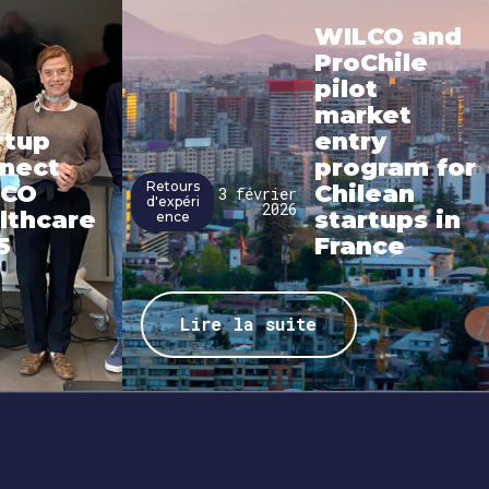
WILCO and
ProChile
pilot
market
rtup
entry
nect
program for
Retours
LCO
Chilean
3 février
d'expéri
2026
lthcare
startups in
ence
5
France
Lire la suite