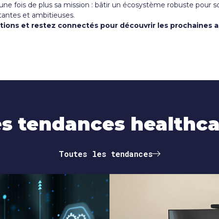
 fois de plus sa mission : bâtir un écosystème robuste pour sout
antes et ambitieuses.
tions et restez connectés pour découvrir les prochaines a
es tendanc
s tendances healthc
Toutes les tendances