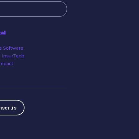
tal
e Software
 InsurTech
Impact