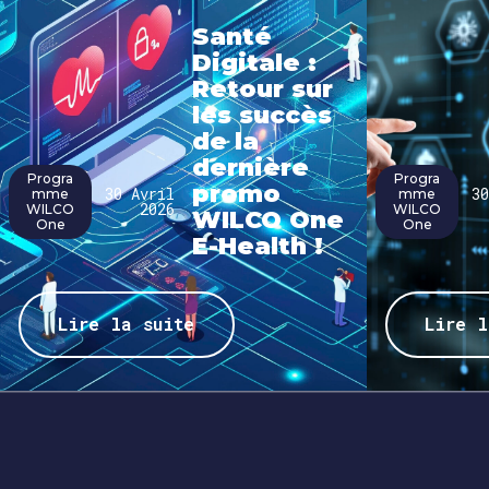
Santé
Digitale :
Retour sur
les succès
de la
dernière
Progra
Progra
promo
30 Avril
30
mme
mme
2026
WILCO
WILCO
WILCO One
One
One
E-Health !
Lire la suite
Lire l