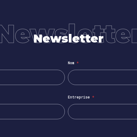
Newslette
Newsletter
Nom
*
Entreprise
*