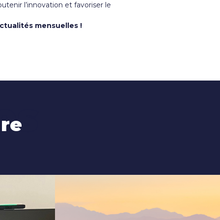
enir l’innovation et favoriser le
ctualités mensuelles !
es
are