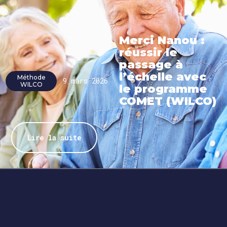
Merci Nanou :
réussir le
passage à
l’échelle avec
Méthode
9 mars 2026
WILCO
le programme
COMET (WILCO)
Lire la suite