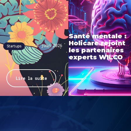
Santé mentale :
Holicare rejoint
10 juin 2026
Startups
les partenaires
experts WILCO
Lire la suite