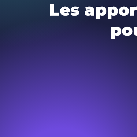
Les appo
po