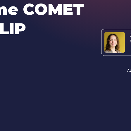
mme COMET
LIP
A