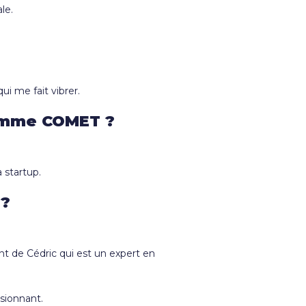
le.
ui me fait vibrer.
ramme COMET ?
 startup.
 ?
nt de Cédric qui est un expert en
ssionnant.