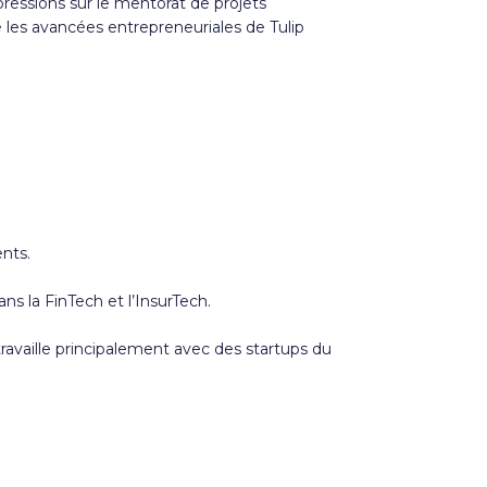
essions sur le mentorat de projets
 les avancées entrepreneuriales de Tulip
nts.
ns la FinTech et l’InsurTech.
ravaille principalement avec des startups du