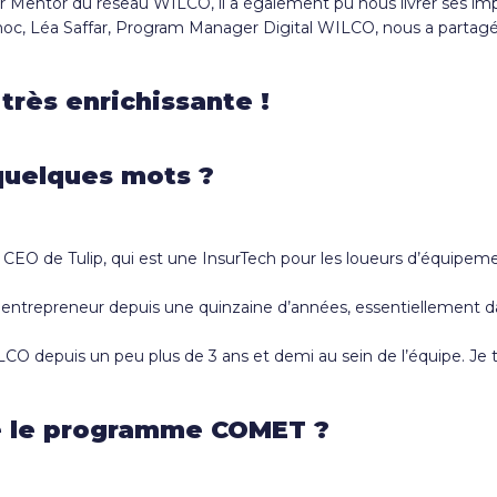
 Mentor du réseau WILCO, il a également pu nous livrer ses impr
choc, Léa Saffar, Program Manager Digital WILCO, nous a partagé
très enrichissante !
quelques mots ?
CEO de Tulip, qui est une InsurTech pour les loueurs d’équipeme
un entrepreneur depuis une quinzaine d’années, essentiellement da
O depuis un peu plus de 3 ans et demi au sein de l’équipe. Je t
re le programme COMET ?