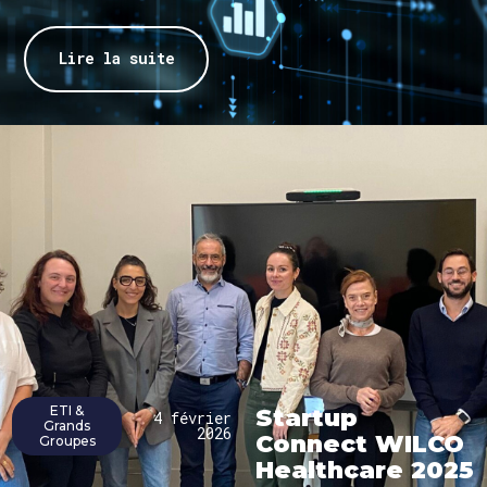
Lire la suite
ETI &
Startup
4 février
Grands
2026
Connect WILCO
Groupes
Healthcare 2025