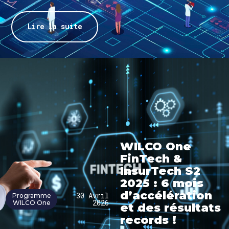
Lire la suite
WILCO One
FinTech &
InsurTech S2
2025 : 6 mois
d’accélération
30 Avril
Programme
2026
WILCO One
et des résultats
records !