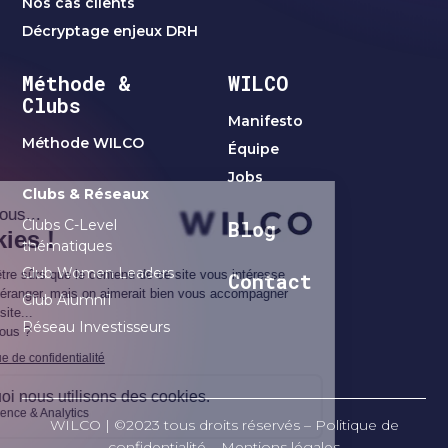
Nos cas clients
Décryptage enjeux DRH
Méthode &
WILCO
Clubs
Manifesto
Méthode WILCO
Équipe
Jobs
Clubs & Réseaux
Clubs C-Level
Blog
thématiques
Club Women Leaders
Contact
Club Alumni1
Réseau Investisseurs
WILCO | ©2023 tous droits réservés –
Politique de
confidentialité
–
Mentions légales