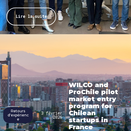
Lire la suite
WILCO and
ProChile pilot
market entry
program for
Retours
Chilean
3 février
d'expérienc
2026
startups in
e
France