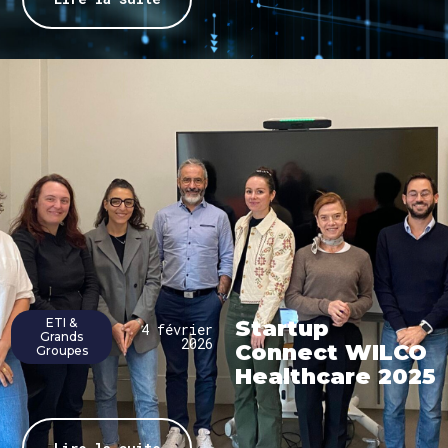
ETI &
Startup
4 février
Grands
2026
Connect WILCO
Groupes
Healthcare 2025