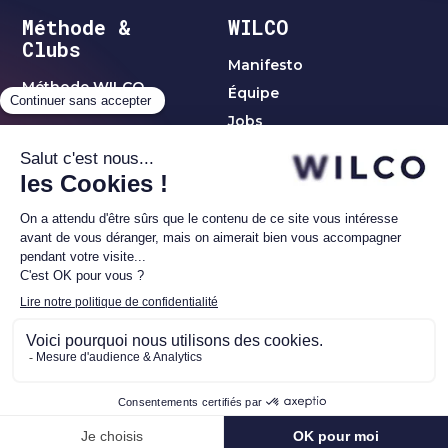
Méthode &
WILCO
Clubs
Manifesto
Méthode WILCO
Équipe
Jobs
Clubs & Réseaux
Clubs C-Level
Blog
thématiques
Club Women Leaders
Contact
Club Alumni1
Réseau Investisseurs
WILCO | ©2023 tous droits réservés –
Politique de
confidentialité
–
Mentions légales