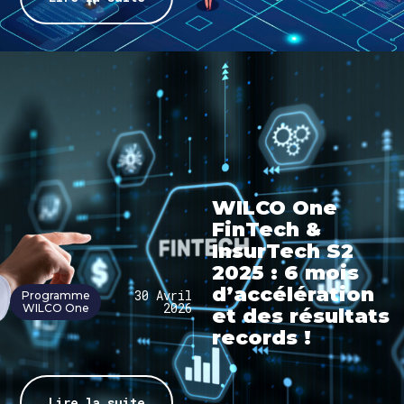
WILCO One
FinTech &
InsurTech S2
2025 : 6 mois
d’accélération
30 Avril
Programme
2026
WILCO One
et des résultats
records !
Lire la suite