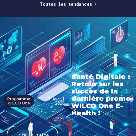
Toutes les tendances
Santé Digitale :
Retour sur les
succès de la
dernière promo
30 Avril
Programme
2026
WILCO One
WILCO One E-
Health !
Lire la suite