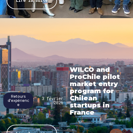
Lire la suite
WILCO and
ProChile pilot
market entry
program for
Retours
Chilean
3 février
d'expérienc
2026
startups in
e
France