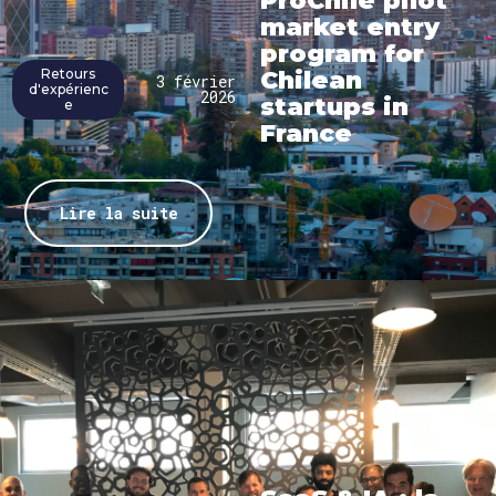
ProChile pilot
market entry
program for
Retours
Chilean
3 février
d'expérienc
2026
startups in
e
France
Lire la suite