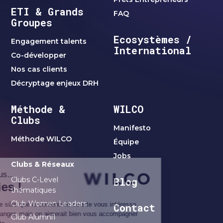
ETI & Grands
FAQ
Groupes
Ecosystèmes /
Engagement talents
International
Co-développer
Nos cas clients
Décryptage enjeux DRH
Méthode &
WILCO
Clubs
Manifesto
Méthode WILCO
Équipe
Jobs
Clubs & Réseaux
Clubs C-Level
Blog
thématiques
Club Women Leaders
Contact
Club Alumni1