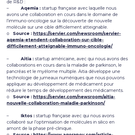
de R&D :
–
Aqemia :
startup française avec laquelle nous
avons une collaboration en cours dans le domaine de
l’immuno-oncologie sur la découverte de nouvelle
molécule sur une cible difficilement atteignable.
o
Source :
https://servier.com/newsroom/servier-
aqemia-etendent-collaboration-sur-cible-
difficilement-atteignable-immuno-oncologie/
–
Aitia :
startup américaine, avec qui nous avons des
collaborations en cours dans la maladie de parkinson, le
pancréas et le myélome multiple. Aitia développe une
technologie de jumeaux numériques que nous pouvons
appliquer au développement de médicament pour
réduire le temps de développement des médicaments.
o
Source :
https://servier.com/newsroom/aitia-
nouvelle-collaboration-maladie-parkinson/
–
Iktos :
startup française avec qui nous avons
collaboré sur l’optimisation de molécules in silico en
amont de la phase pré-clinique.
o
Source :
https://www.agoranov.com/article-