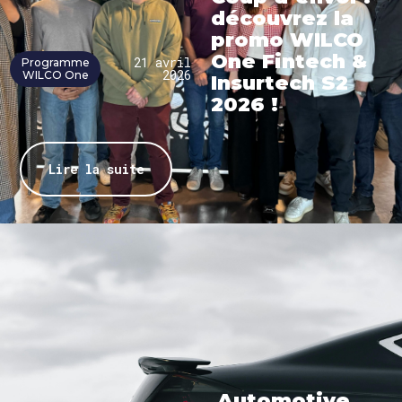
découvrez la
promo WILCO
One Fintech &
21 avril
Programme
2026
WILCO One
Insurtech S2
2026 !
Lire la suite
Automotive