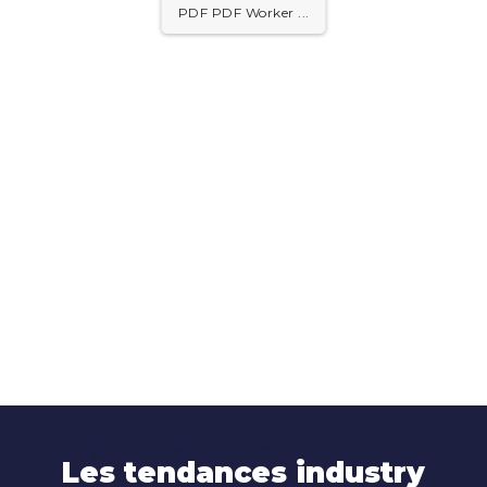
PDF PDF Worker ...
Les tendances
Les tendances industry