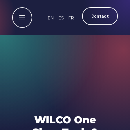
Contact
EN
ES
FR
WILCO One