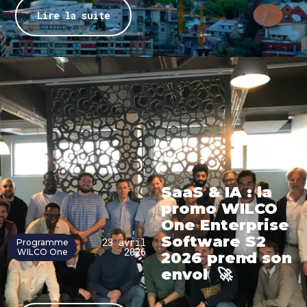
Lire la suite
SaaS & IA : la
promo WILCO
One Enterprise
Software S2
23 avril
Programme
2026
WILCO One
2026 prend son
envol 🚀