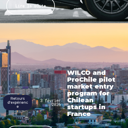
Lire la suite
WILCO and
ProChile pilot
market entry
program for
Retours
Chilean
3 février
d'expérienc
2026
startups in
e
France