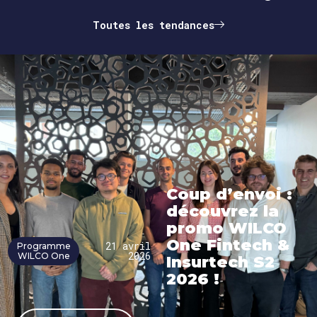
Toutes les tendances
Coup d’envoi :
découvrez la
promo WILCO
One Fintech &
21 avril
Programme
2026
WILCO One
Insurtech S2
2026 !