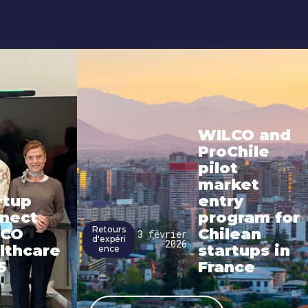
WILCO and
ProChile
pilot
market
rtup
entry
nect
program for
Retours
LCO
Chilean
3 février
d'expéri
2026
lthcare
startups in
ence
5
France