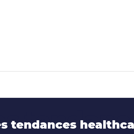
es tendanc
s tendances healthc