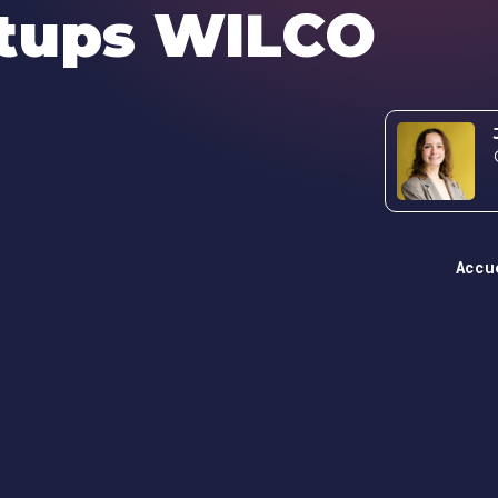
artups WILCO
Accu