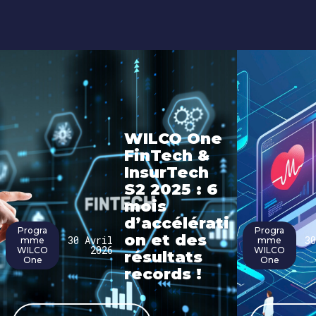
WILCO One
FinTech &
InsurTech
S2 2025 : 6
mois
d’accélérati
Progra
Progra
on et des
30 Avril
30
mme
mme
2026
WILCO
WILCO
résultats
One
One
records !