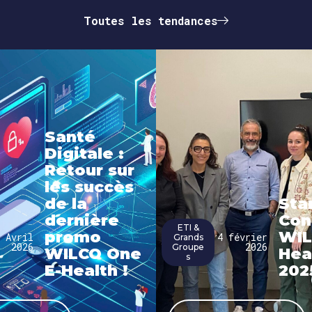
Toutes les tendances
Santé
Digitale :
Retour sur
les succès
de la
Sta
dernière
Con
ETI &
promo
WI
 Avril
4 février
Grands
2026
2026
Groupe
WILCO One
Hea
s
E-Health !
202