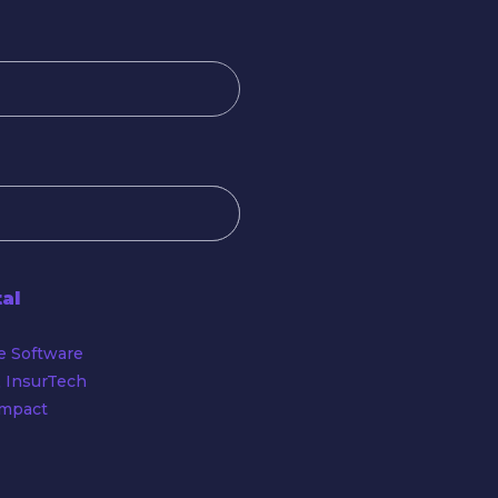
tal
e Software
 InsurTech
Impact