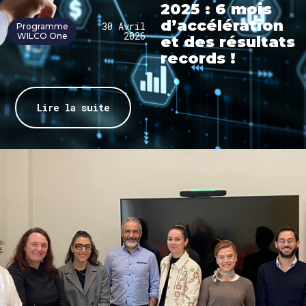
2025 : 6 mois
d’accélération
30 Avril
Programme
2026
WILCO One
et des résultats
records !
Lire la suite