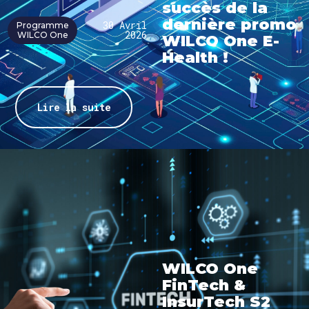
succès de la
dernière promo
30 Avril
Programme
2026
WILCO One
WILCO One E-
Health !
Lire la suite
WILCO One
FinTech &
InsurTech S2