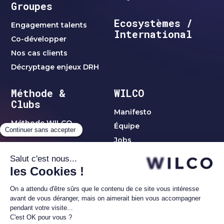
Groupes
Ecosystèmes /
Engagement talents
International
Co-développer
Nos cas clients
Décryptage enjeux DRH
Méthode &
WILCO
Clubs
Manifesto
Méthode WILCO
Équipe
Jobs
Clubs & Réseaux
Clubs C-Level
Blog
thématiques
Club Women Leaders
Contact
Club Alumni1
Réseau Investisseurs