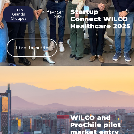
ETI &
Startup
4 février
Grands
2026
Connect WILCO
Groupes
Healthcare 2025
Lire la suite
WILCO and
ProChile pilot
market entry