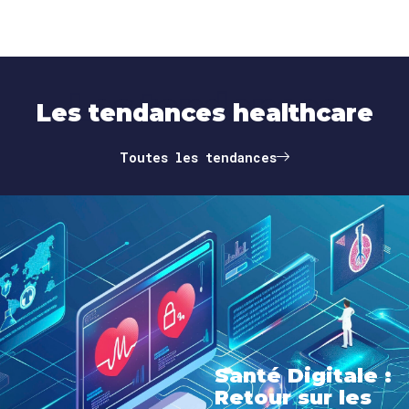
Les tendances
Les tendances healthcare
Toutes les tendances
Santé Digitale :
Retour sur les