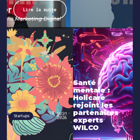
Lire la suite
Santé
mentale :
Holicare
rejoint les
partenaires
10 juin
Startups
2026
experts
WILCO