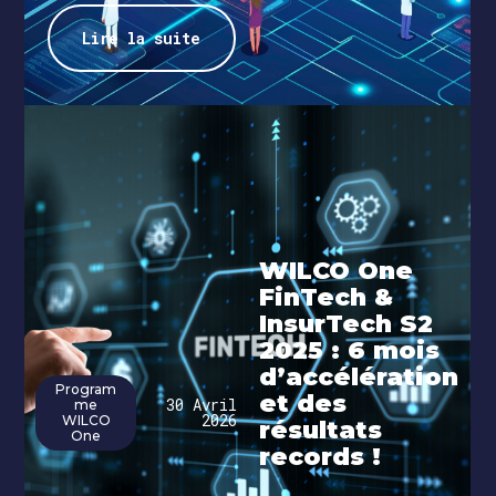
Lire la suite
WILCO One
FinTech &
InsurTech S2
2025 : 6 mois
d’accélération
Program
et des
30 Avril
me
2026
WILCO
résultats
One
records !