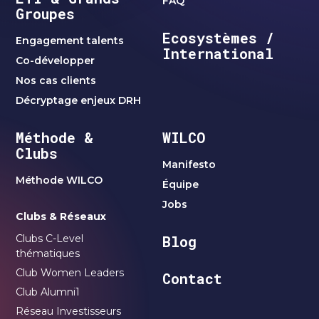
FAQ
Groupes
Ecosystèmes /
Engagement talents
International
Co-développer
Nos cas clients
Décryptage enjeux DRH
Méthode &
WILCO
Clubs
Manifesto
Méthode WILCO
Équipe
Jobs
Clubs & Réseaux
Clubs C-Level
Blog
thématiques
Club Women Leaders
Contact
Club Alumni1
Réseau Investisseurs