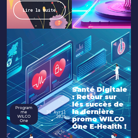
Lire la suite
Santé Digitale
: Retour sur
les succès de
Program
la dernière
30 Avril
me
2026
WILCO
promo WILCO
One
One E-Health !