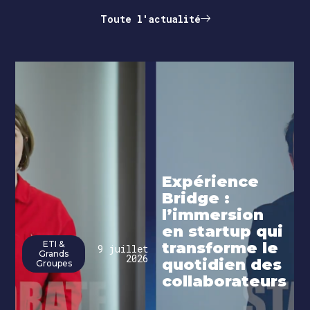
Toute l'actualité
Expérience
Bridge :
l’immersion
en startup qui
ETI &
transforme le
9 juillet
Grands
2026
quotidien des
Groupes
collaborateurs