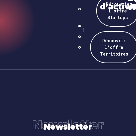
Découvrir
d’activi
W
l'offre
Startups
Découvrir
l'offre
Territoires
Newsletter
Newsletter